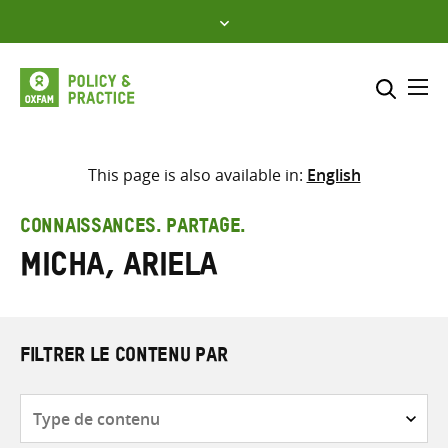
Skip
to
content
Me
Inclure
Sélectionner l’emplacement d
This page is also available in:
English
RECHERCHER
Saisir
CONNAISSANCES. PARTAGE.
les
Micha, Ariela
termes
de
recherche
FILTRER LE CONTENU PAR
Type
de