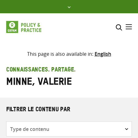
Skip
to
content
Me
Inclure
Sélectionner l’emplacement d
This page is also available in:
English
RECHERCHER
Saisir
CONNAISSANCES. PARTAGE.
les
Minne, Valerie
termes
de
recherche
FILTRER LE CONTENU PAR
Type
de