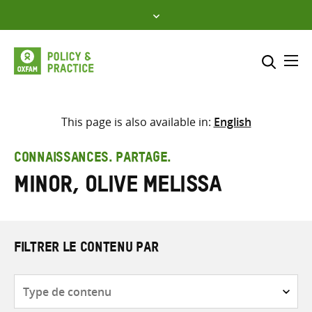
Skip
to
content
Me
Inclure
Sélectionner l’emplacement d
This page is also available in:
English
RECHERCHER
Saisir
CONNAISSANCES. PARTAGE.
les
Minor, Olive Melissa
termes
de
recherche
FILTRER LE CONTENU PAR
Type
de