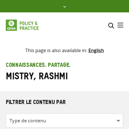
Skip
to
content
Me
Inclure
Sélectionner l’emplacement d
This page is also available in:
English
RECHERCHER
Saisir
CONNAISSANCES. PARTAGE.
les
Mistry, Rashmi
termes
de
recherche
FILTRER LE CONTENU PAR
Type
de