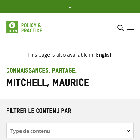
Skip
to
content
Me
Inclure
Sélectionner l’emplacement d
This page is also available in:
English
RECHERCHER
Saisir
CONNAISSANCES. PARTAGE.
les
Mitchell, Maurice
termes
de
recherche
FILTRER LE CONTENU PAR
Type
de