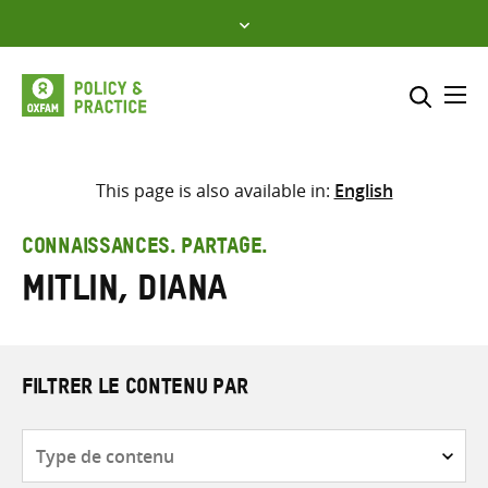
Skip
to
content
Me
Inclure
Sélectionner l’emplacement d
This page is also available in:
English
RECHERCHER
Saisir
CONNAISSANCES. PARTAGE.
les
Mitlin, Diana
termes
de
recherche
FILTRER LE CONTENU PAR
Type
de