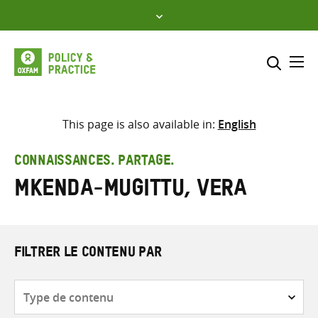
Skip
to
content
Me
Inclure
Sélectionner l’emplacement d
This page is also available in:
English
RECHERCHER
Saisir
CONNAISSANCES. PARTAGE.
les
Mkenda-Mugittu, Vera
termes
de
recherche
FILTRER LE CONTENU PAR
Type
de