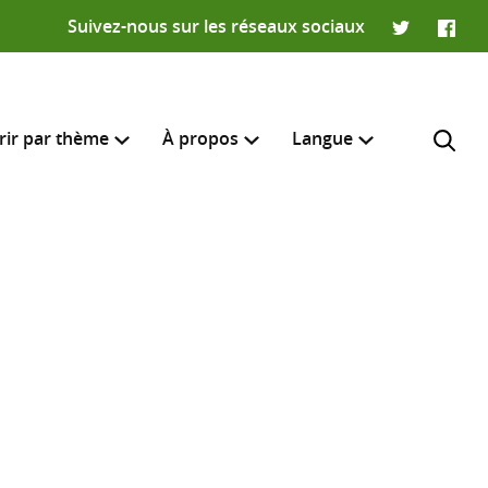
Suivez-nous sur les réseaux sociaux
Twitter
Faceb
rir par thème
À propos
Langue
English
e recherche
R