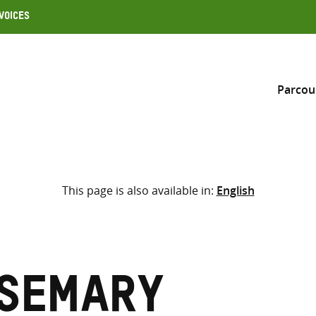
Voices
Parcou
Inclure
This page is also available in:
English
Sélectionner l’emplacement d
RECHERCHE
Saisir
les
termes
osemary
de