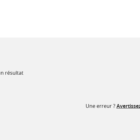
recherche
ressources
n résultat
Une erreur ?
Avertisse