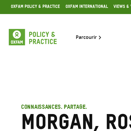
Skip
Oxfam Policy & Practice
Oxfam International
Views & 
to
content
Parcourir
CONNAISSANCES. PARTAGE.
Morgan, R