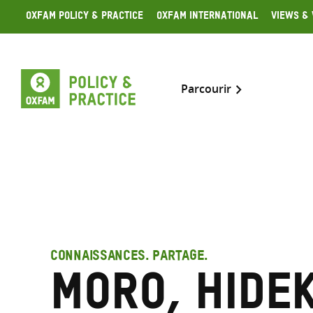
Skip
Oxfam Policy & Practice
Oxfam International
Views & 
to
content
Parcourir
CONNAISSANCES. PARTAGE.
Moro, Hidek