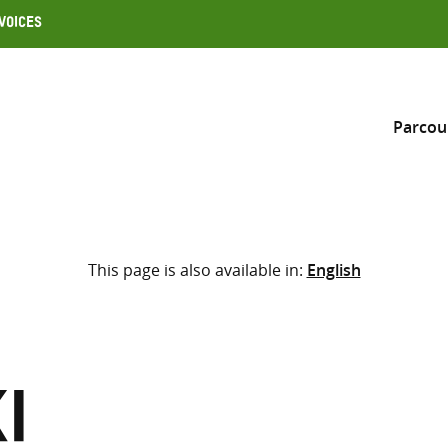
Voices
Parcou
Inclure
This page is also available in:
English
Sélectionner l’emplacement d
RECHERCHE
Saisir
les
termes
i
de