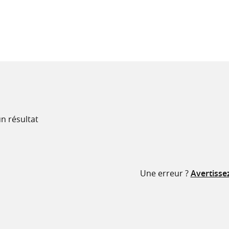
recherche
ressources
n résultat
Une erreur ?
Avertisse