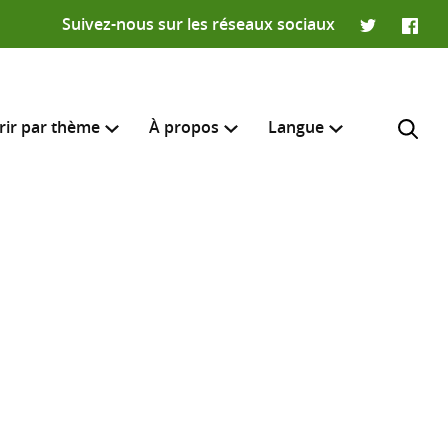
Suivez-nous sur les réseaux sociaux
Twitter
Faceb
rir par thème
À propos
Langue
English
e recherche
R