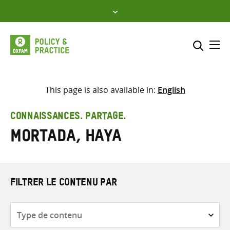
Skip
to
content
Me
Inclure
Sélectionner l’emplacement d
This page is also available in:
English
RECHERCHER
Saisir
CONNAISSANCES. PARTAGE.
les
Mortada, Haya
termes
de
recherche
FILTRER LE CONTENU PAR
Type
de