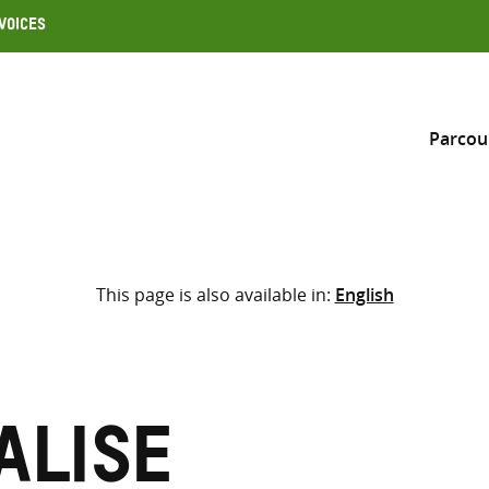
Voices
Parcou
Inclure
This page is also available in:
English
Sélectionner l’emplacement d
RECHERCHE
Saisir
les
termes
alise
de