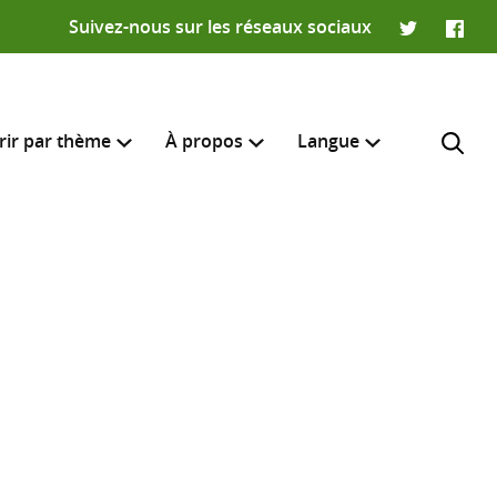
Suivez-nous sur les réseaux sociaux
Twitter
Faceb
rir par thème
À propos
Langue
English
e recherche
R