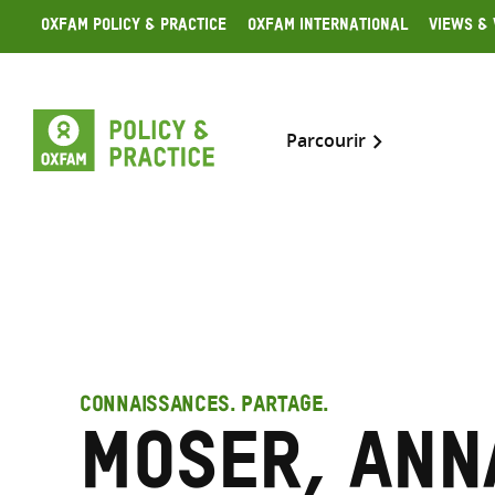
Skip
Oxfam Policy & Practice
Oxfam International
Views & 
to
content
Parcourir
CONNAISSANCES. PARTAGE.
Moser, Ann