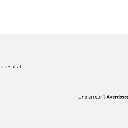
recherche
ressources
n résultat
Une erreur ?
Avertisse