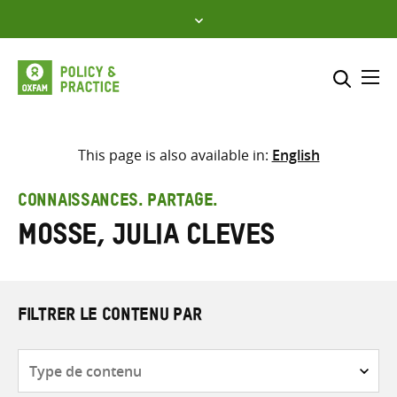
Skip
to
content
Me
Inclure
Sélectionner l’emplacement d
This page is also available in:
English
RECHERCHER
Saisir
CONNAISSANCES. PARTAGE.
les
Mosse, Julia Cleves
termes
de
recherche
FILTRER LE CONTENU PAR
Type
de