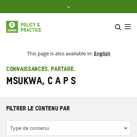
Skip
to
content
Me
Inclure
Sélectionner l’emplacement d
This page is also available in:
English
RECHERCHER
Saisir
CONNAISSANCES. PARTAGE.
les
Msukwa, C A P S
termes
de
recherche
FILTRER LE CONTENU PAR
Type
de