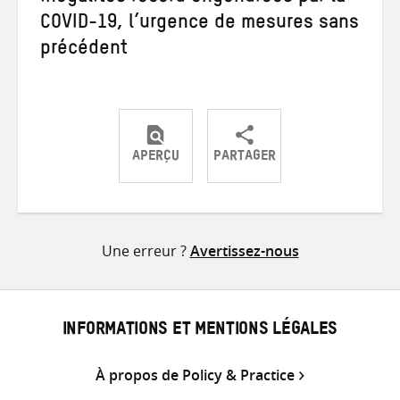
COVID-19, l’urgence de mesures sans
précédent
APERÇU
PARTAGER
Partager
Partager
Partager
sur
sur
par
Twitter
Facebook
e-
Une erreur ?
Avertissez-nous
mail
INFORMATIONS ET MENTIONS LÉGALES
À propos de Policy & Practice