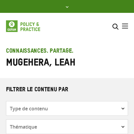
Skip
to
content
Me
Inclure
Sélectionner l’emplacement d
CONNAISSANCES. PARTAGE.
Mugehera, Leah
RECHERCHER
Saisir
les
termes
de
FILTRER LE CONTENU PAR
recherche
Type
de
contenu
Thématique