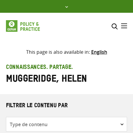
Skip
to
content
Me
Inclure
Sélectionner l’emplacement d
This page is also available in:
English
RECHERCHER
Saisir
CONNAISSANCES. PARTAGE.
les
Muggeridge, Helen
termes
de
recherche
FILTRER LE CONTENU PAR
Type
de