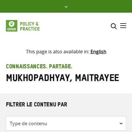
Skip
to
content
Me
Inclure
Sélectionner l’emplacement d
This page is also available in:
English
RECHERCHER
Saisir
CONNAISSANCES. PARTAGE.
les
Mukhopadhyay, Maitrayee
termes
de
recherche
FILTRER LE CONTENU PAR
Type
de