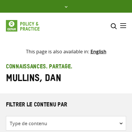
Skip
to
content
Me
Inclure
Sélectionner l’emplacement d
This page is also available in:
English
RECHERCHER
Saisir
CONNAISSANCES. PARTAGE.
les
Mullins, Dan
termes
de
recherche
FILTRER LE CONTENU PAR
Type
de