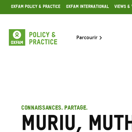
Skip
Oxfam Policy & Practice
Oxfam International
Views & 
to
content
Parcourir
CONNAISSANCES. PARTAGE.
Muriu, Mut