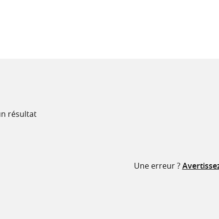
recherche
ressources
n résultat
Une erreur ?
Avertisse