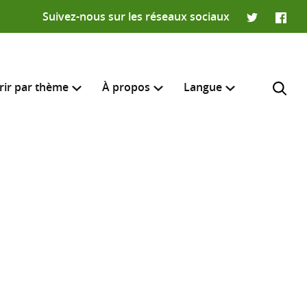
Suivez-nous sur les réseaux sociaux
Twitter
Faceb
rir par thème
À propos
Langue
English
e recherche
R