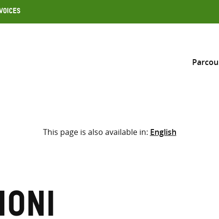
Voices
Parcou
Inclure
This page is also available in:
English
Sélectionner l’emplacement d
RECHERCHE
Saisir
les
termes
honi
de