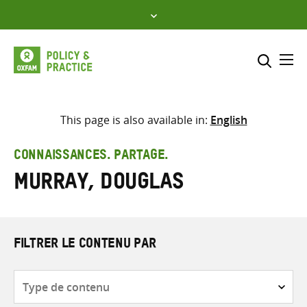
Skip
to
content
Me
Inclure
Sélectionner l’emplacement d
This page is also available in:
English
RECHERCHER
Saisir
CONNAISSANCES. PARTAGE.
les
Murray, Douglas
termes
de
recherche
FILTRER LE CONTENU PAR
Type
de