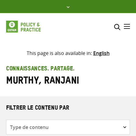
Skip
to
content
Me
Inclure
Sélectionner l’emplacement d
This page is also available in:
English
RECHERCHER
Saisir
CONNAISSANCES. PARTAGE.
les
Murthy, Ranjani
termes
de
recherche
FILTRER LE CONTENU PAR
Type
de