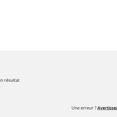
recherche
ressources
n résultat
Une erreur ?
Avertisse