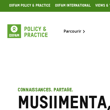
Skip
Oxfam Policy & Practice
Oxfam International
Views & 
to
content
Parcourir
CONNAISSANCES. PARTAGE.
Musiimenta,