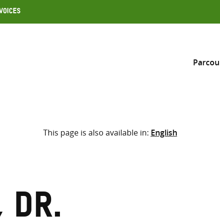
Voices
Parcou
Inclure
This page is also available in:
English
Sélectionner l’emplacement d
RECHERCHE
Saisir
les
termes
 Dr.
de