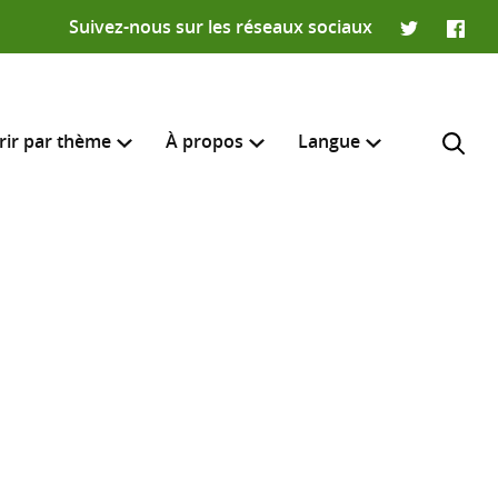
Suivez-nous sur les réseaux sociaux
Twitter
Faceb
rir par thème
À propos
Langue
English
e recherche
R