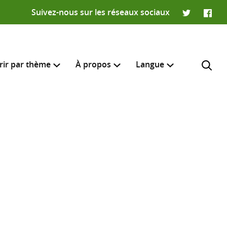
Suivez-nous sur les réseaux sociaux
Twitter
Faceb
rir par thème
À propos
Langue
English
e recherche
R