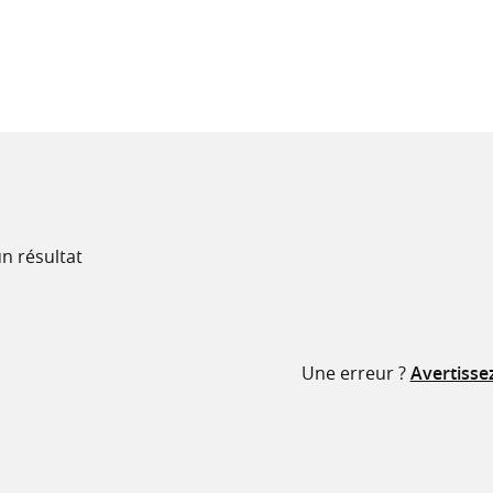
recherche
ressources
n résultat
Une erreur ?
Avertisse