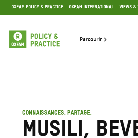
Skip
Oxfam Policy & Practice
Oxfam International
Views & 
to
content
Parcourir
CONNAISSANCES. PARTAGE.
Musili, Bev