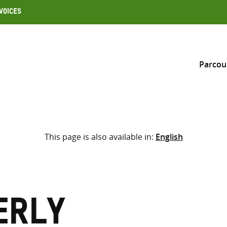
Voices
Parcou
Inclure
This page is also available in:
English
Sélectionner l’emplacement d
RECHERCHE
Saisir
les
termes
erly
de