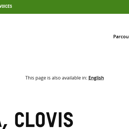
Voices
Parcou
Inclure
This page is also available in:
English
Sélectionner l’emplacement d
RECHERCHE
Saisir
les
termes
 Clovis
de