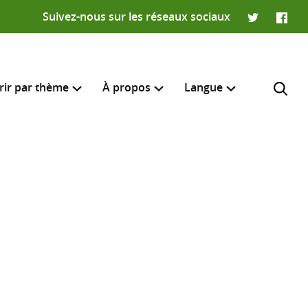
Suivez-nous sur les réseaux sociaux
Twitter
Faceb
rir par thème
À propos
Langue
English
e recherche
R