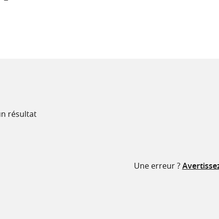
recherche
ressources
n résultat
Une erreur ?
Avertisse