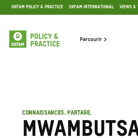
Skip
Oxfam Policy & Practice
Oxfam International
Views & 
to
content
Parcourir
CONNAISSANCES. PARTAGE.
Mwambutsa,