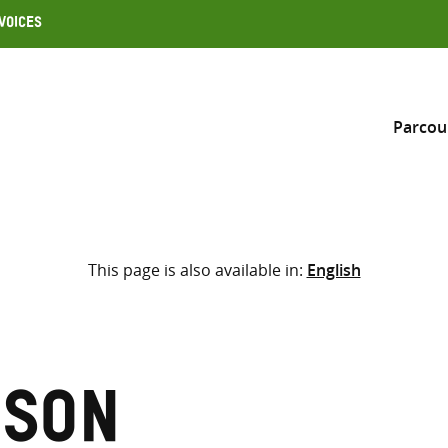
Voices
Parcou
Inclure
This page is also available in:
English
Sélectionner l’emplacement d
RECHERCHE
Saisir
les
termes
nson
de