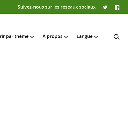
Suivez-nous sur les réseaux sociaux
Twitter
Faceb
rir par thème
À propos
Langue
English
e recherche
R