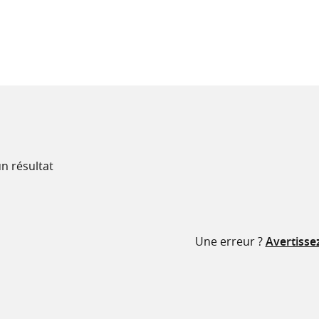
recherche
ressources
n résultat
Une erreur ?
Avertisse