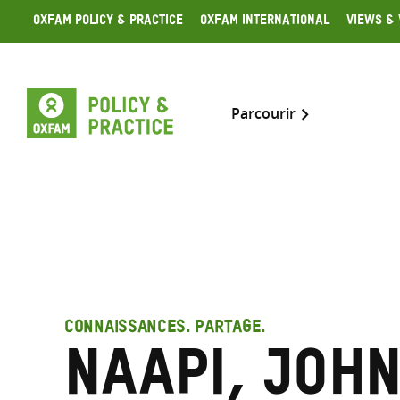
Skip
Oxfam Policy & Practice
Oxfam International
Views & 
to
content
Parcourir
CONNAISSANCES. PARTAGE.
Naapi, Joh