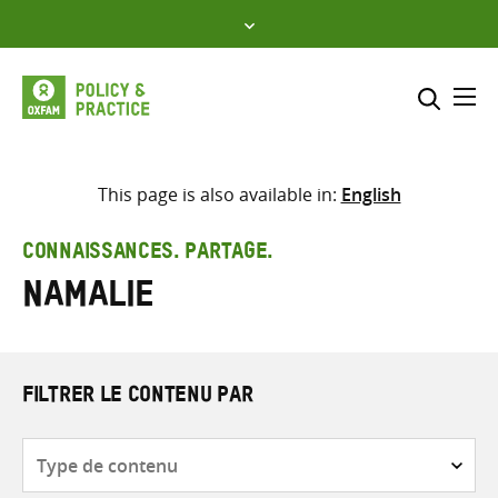
Skip
to
content
Me
Inclure
Sélectionner l’emplacement d
This page is also available in:
English
RECHERCHER
Saisir
CONNAISSANCES. PARTAGE.
les
Namalie
termes
de
recherche
FILTRER LE CONTENU PAR
Type
de