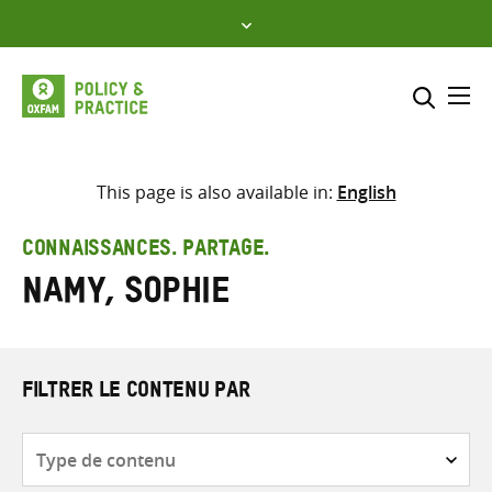
Skip
to
content
Me
Inclure
Sélectionner l’emplacement d
This page is also available in:
English
RECHERCHER
Saisir
CONNAISSANCES. PARTAGE.
les
Namy, Sophie
termes
de
recherche
FILTRER LE CONTENU PAR
Type
de