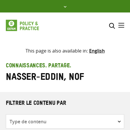
Skip
to
content
Me
Inclure
Sélectionner l’emplacement d
This page is also available in:
English
RECHERCHER
Saisir
CONNAISSANCES. PARTAGE.
les
Nasser-Eddin, Nof
termes
de
recherche
FILTRER LE CONTENU PAR
Type
de