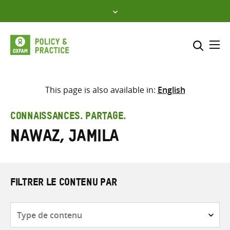
Skip
to
content
Me
Inclure
Sélectionner l’emplacement d
This page is also available in:
English
RECHERCHER
Saisir
CONNAISSANCES. PARTAGE.
les
Nawaz, Jamila
termes
de
recherche
FILTRER LE CONTENU PAR
Type
de