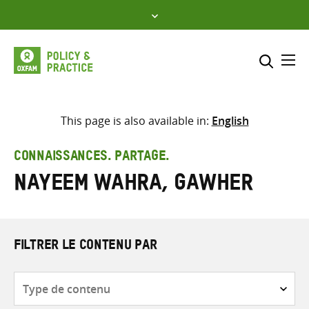
Skip
to
content
Me
Inclure
Sélectionner l’emplacement d
This page is also available in:
English
RECHERCHER
Saisir
CONNAISSANCES. PARTAGE.
les
Nayeem Wahra, Gawher
termes
de
recherche
FILTRER LE CONTENU PAR
Type
de