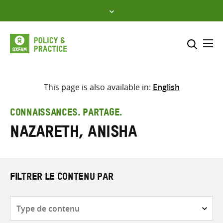
Skip
to
content
Me
Inclure
Sélectionner l’emplacement d
This page is also available in:
English
RECHERCHER
Saisir
CONNAISSANCES. PARTAGE.
les
Nazareth, Anisha
termes
de
recherche
FILTRER LE CONTENU PAR
Type
de