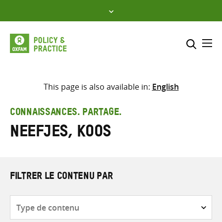
Skip
to
content
Me
Inclure
Sélectionner l’emplacement d
This page is also available in:
English
RECHERCHER
Saisir
CONNAISSANCES. PARTAGE.
les
Neefjes, Koos
termes
de
recherche
FILTRER LE CONTENU PAR
Type
de