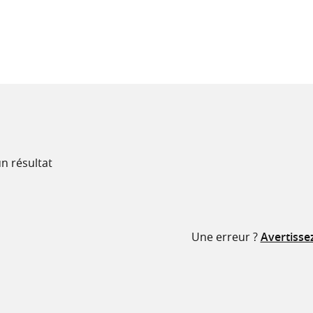
recherche
ressources
n résultat
Une erreur ?
Avertisse