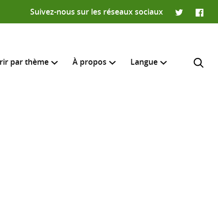
Suivez-nous sur les réseaux sociaux
Twitter
Faceb
rir par thème
À propos
Langue
English
e recherche
R