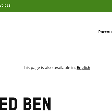
Voices
Parcou
Inclure
This page is also available in:
English
Sélectionner l’emplacement d
RECHERCHE
Saisir
les
termes
ed Ben
de