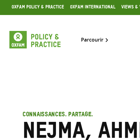
Skip
Oxfam Policy & Practice
Oxfam International
Views & 
to
content
Parcourir
CONNAISSANCES. PARTAGE.
Nejma, Ahm