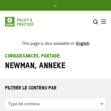
Skip
to
content
Me
Inclure
Sélectionner l’emplacement d
This page is also available in:
English
RECHERCHER
Saisir
CONNAISSANCES. PARTAGE.
les
Newman, Anneke
termes
de
recherche
FILTRER LE CONTENU PAR
Type
de