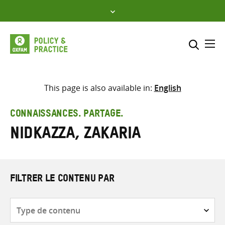
Skip
to
content
Me
Inclure
Sélectionner l’emplacement d
This page is also available in:
English
RECHERCHER
Saisir
CONNAISSANCES. PARTAGE.
les
Nidkazza, Zakaria
termes
de
recherche
FILTRER LE CONTENU PAR
Type
de