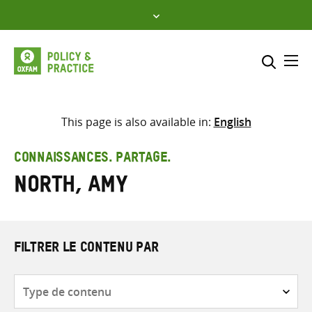
Skip
to
content
Me
Inclure
Sélectionner l’emplacement d
This page is also available in:
English
RECHERCHER
Saisir
CONNAISSANCES. PARTAGE.
les
North, Amy
termes
de
recherche
FILTRER LE CONTENU PAR
Type
de