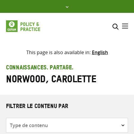
Skip
to
content
Me
Inclure
Sélectionner l’emplacement d
This page is also available in:
English
RECHERCHER
Saisir
CONNAISSANCES. PARTAGE.
les
Norwood, Carolette
termes
de
recherche
FILTRER LE CONTENU PAR
Type
de