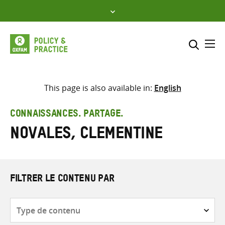
Skip
to
content
Me
Inclure
Sélectionner l’emplacement d
This page is also available in:
English
RECHERCHER
Saisir
CONNAISSANCES. PARTAGE.
les
Novales, Clementine
termes
de
recherche
FILTRER LE CONTENU PAR
Type
de