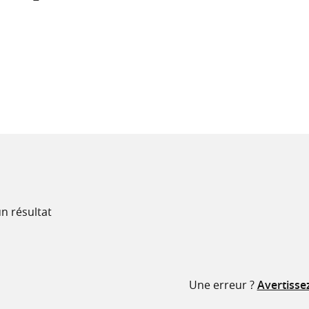
recherche
ressources
n résultat
Une erreur ?
Avertisse