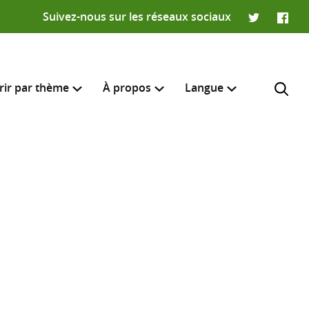
Suivez-nous sur les réseaux sociaux
Twitter
Faceb
rir par thème
À propos
Langue
English
e recherche
R