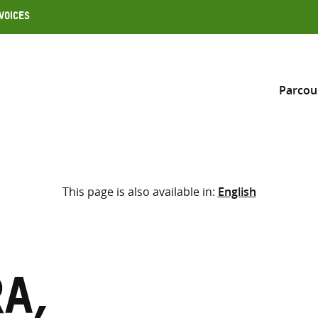
Voices
Parcou
Inclure
This page is also available in:
English
Sélectionner l’emplacement d
RECHERCHE
Saisir
les
termes
a,
de