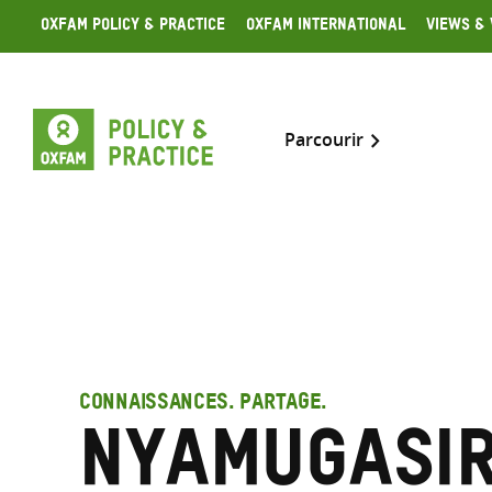
Skip
Oxfam Policy & Practice
Oxfam International
Views & 
to
content
Parcourir
CONNAISSANCES. PARTAGE.
Nyamugasir