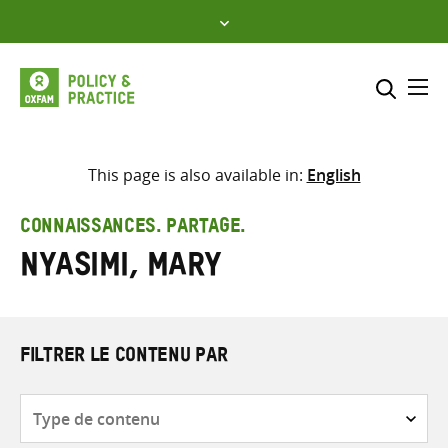
Skip
to
content
Me
Inclure
Sélectionner l’emplacement d
This page is also available in:
English
RECHERCHER
Saisir
CONNAISSANCES. PARTAGE.
les
Nyasimi, Mary
termes
de
recherche
FILTRER LE CONTENU PAR
Type
de