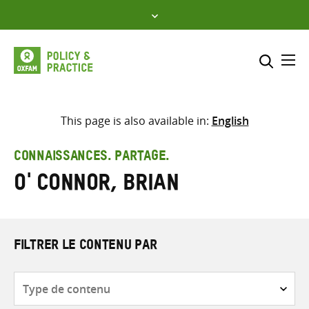
Skip
to
content
Me
Inclure
Sélectionner l’emplacement d
This page is also available in:
English
RECHERCHER
Saisir
CONNAISSANCES. PARTAGE.
les
O' Connor, Brian
termes
de
recherche
FILTRER LE CONTENU PAR
Type
de