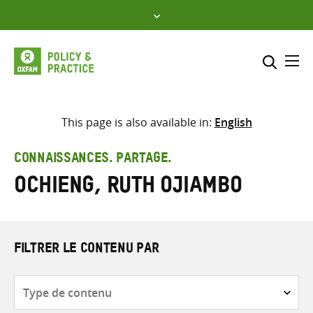
Skip
to
content
Me
Inclure
Sélectionner l’emplacement d
This page is also available in:
English
RECHERCHER
Saisir
CONNAISSANCES. PARTAGE.
les
Ochieng, Ruth Ojiambo
termes
de
recherche
FILTRER LE CONTENU PAR
Type
de