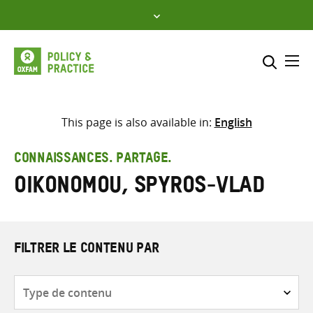
Skip
to
content
Me
Inclure
Sélectionner l’emplacement d
This page is also available in:
English
RECHERCHER
Saisir
CONNAISSANCES. PARTAGE.
les
Oikonomou, Spyros-Vlad
termes
de
recherche
FILTRER LE CONTENU PAR
Type
de