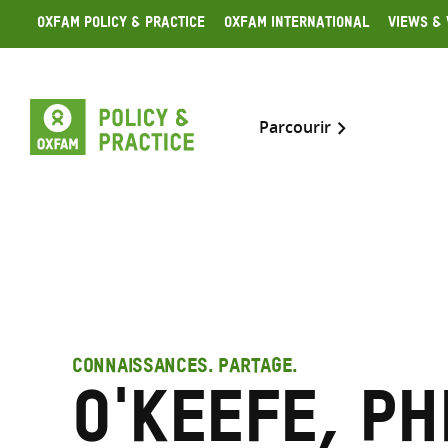
Skip
Oxfam Policy & Practice
Oxfam International
Views & 
to
content
Parcourir
CONNAISSANCES. PARTAGE.
O'Keefe, Ph