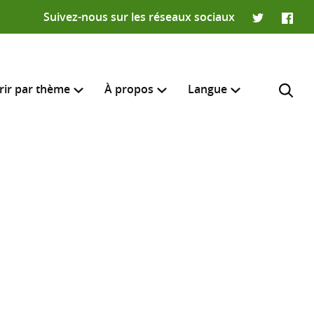
Suivez-nous sur les réseaux sociaux
Twitter
Faceb
rir par thème
À propos
Langue
English
e recherche
R