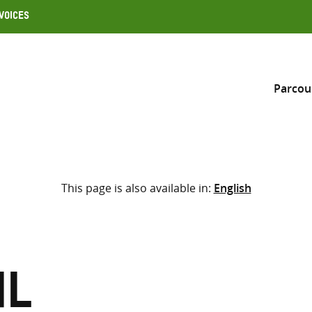
Voices
Parcou
Inclure
This page is also available in:
English
Sélectionner l’emplacement d
RECHERCHE
Saisir
les
termes
il
de