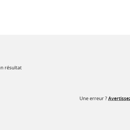
recherche
ressources
n résultat
Une erreur ?
Avertisse