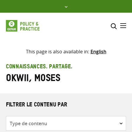
Skip
to
content
Me
Inclure
Sélectionner l’emplacement d
This page is also available in:
English
RECHERCHER
Saisir
CONNAISSANCES. PARTAGE.
les
Okwii, Moses
termes
de
recherche
FILTRER LE CONTENU PAR
Type
de