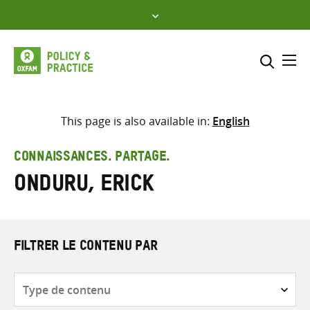
Skip
to
content
Me
Inclure
Sélectionner l’emplacement d
This page is also available in:
English
RECHERCHER
Saisir
CONNAISSANCES. PARTAGE.
les
Onduru, Erick
termes
de
recherche
FILTRER LE CONTENU PAR
Type
de