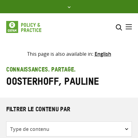
Skip
to
content
Me
Inclure
Sélectionner l’emplacement d
This page is also available in:
English
RECHERCHER
Saisir
CONNAISSANCES. PARTAGE.
les
Oosterhoff, Pauline
termes
de
recherche
FILTRER LE CONTENU PAR
Type
de