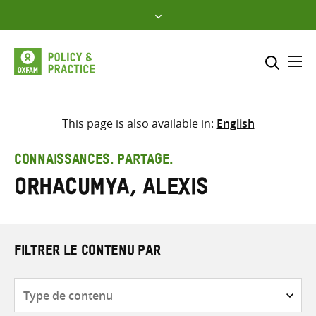
Skip
to
content
Me
Inclure
Sélectionner l’emplacement d
This page is also available in:
English
RECHERCHER
Saisir
CONNAISSANCES. PARTAGE.
les
Orhacumya, Alexis
termes
de
recherche
FILTRER LE CONTENU PAR
Type
de