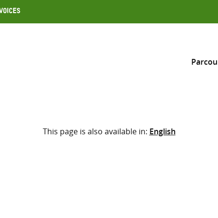
Voices
Parcou
Inclure
This page is also available in:
English
Sélectionner l’emplacement d
RECHERCHE
Saisir
les
termes
de