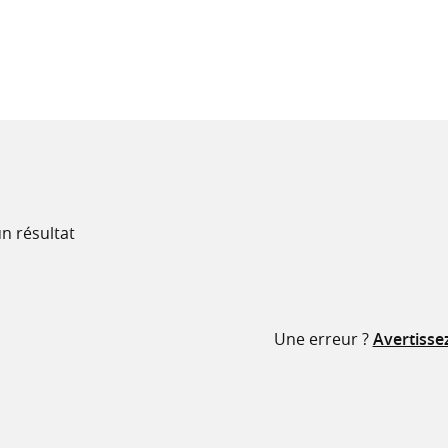
recherche
ressources
n résultat
Une erreur ?
Avertisse