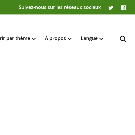
Suivez-nous sur les réseaux sociaux
Twitter
Faceb
rir par thème
À propos
Langue
English
e recherche
R