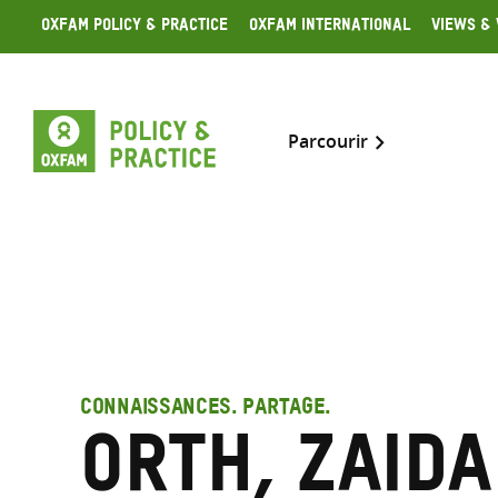
Skip
Oxfam Policy & Practice
Oxfam International
Views & 
to
content
Parcourir
CONNAISSANCES. PARTAGE.
Orth, Zaida