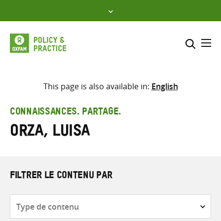
Skip
to
content
Me
Inclure
Sélectionner l’emplacement d
This page is also available in:
English
RECHERCHER
Saisir
CONNAISSANCES. PARTAGE.
les
Orza, Luisa
termes
de
recherche
FILTRER LE CONTENU PAR
Type
de