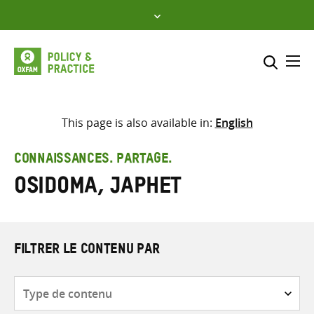
Skip
to
content
Me
Inclure
Sélectionner l’emplacement d
This page is also available in:
English
RECHERCHER
Saisir
CONNAISSANCES. PARTAGE.
les
Osidoma, Japhet
termes
de
recherche
FILTRER LE CONTENU PAR
Type
de